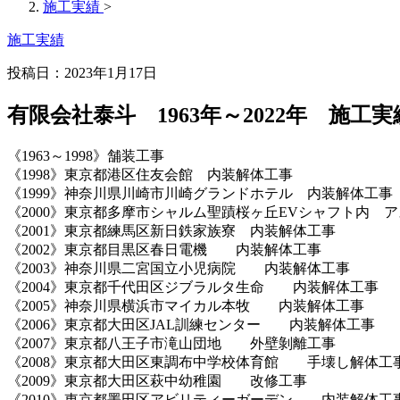
施工実績
>
施工実績
投稿日：2023年1月17日
有限会社泰斗 1963年～2022年 施工実
《1963～1998》舗装工事
《1998》東京都港区住友会館 内装解体工事
《1999》神奈川県川崎市川崎グランドホテル 内装解体工事
《2000》東京都多摩市シャルム聖蹟桜ヶ丘EVシャフト内 
《2001》東京都練馬区新日鉄家族寮 内装解体工事
《2002》東京都目黒区春日電機 内装解体工事
《2003》神奈川県二宮国立小児病院 内装解体工事
《2004》東京都千代田区ジブラルタ生命 内装解体工事
《2005》神奈川県横浜市マイカル本牧 内装解体工事
《2006》東京都大田区JAL訓練センター 内装解体工事
《2007》東京都八王子市滝山団地 外壁剝離工事
《2008》東京都大田区東調布中学校体育館 手壊し解体工
《2009》東京都大田区萩中幼稚園 改修工事
《2010》東京都墨田区アビリティーガーデン 内装解体工