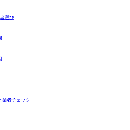
業者選び
因
因
びと業者チェック