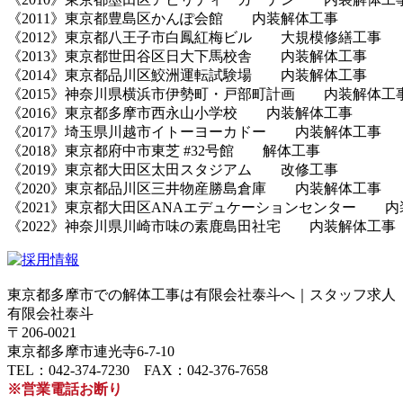
《2011》東京都豊島区かんぽ会館 内装解体工事
《2012》東京都八王子市白鳳紅梅ビル 大規模修繕工事
《2013》東京都世田谷区日大下馬校舎 内装解体工事
《2014》東京都品川区鮫洲運転試験場 内装解体工事
《2015》神奈川県横浜市伊勢町・戸部町計画 内装解体工
《2016》東京都多摩市西永山小学校 内装解体工事
《2017》埼玉県川越市イトーヨーカドー 内装解体工事
《2018》東京都府中市東芝 #32号館 解体工事
《2019》東京都大田区太田スタジアム 改修工事
《2020》東京都品川区三井物産勝島倉庫 内装解体工事
《2021》東京都大田区ANAエデュケーションセンター 
《2022》神奈川県川崎市味の素鹿島田社宅 内装解体工事
東京都多摩市での解体工事は有限会社泰斗へ｜スタッフ求人
有限会社泰斗
〒206-0021
東京都多摩市連光寺6-7-10
TEL：042-374-7230 FAX：042-376-7658
※営業電話お断り