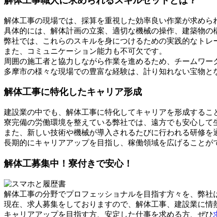
解体工事職人に求められるスキルセットとは？
解体工事の現場では、採算を重視した効率良い作業が求めら
具体的には、解体計画の立案、適切な機械の操作、建築物の
弊社では、これらのスキルを身につけるための実践的なトレ
また、コミュニケーション能力も不可欠です。
周囲の施工者と協力しながら作業を進めるため、チームワー
多摩市の様々な現場での豊富な経験は、計り知れない宝物と
解体工事に特化したキャリア形成
建設業の中でも、解体工事に特化してキャリアを形成するこ
寮完備の労働環境を整えている弊社では、遠方でも安心して
また、新しい技術や機械が導入されるたびに行われる研修を
長期的にキャリアアップを目指し、稼働領域を広げることが
解体工募集中！寮付きで安心！
解体工事の分野でプロフェッショナルを目指す方々を、弊社
現在、求人募集をしておりますので、解体工事、建設業に情
キャリアアップを目指す方、安定した仕事を求める方、ぜひ