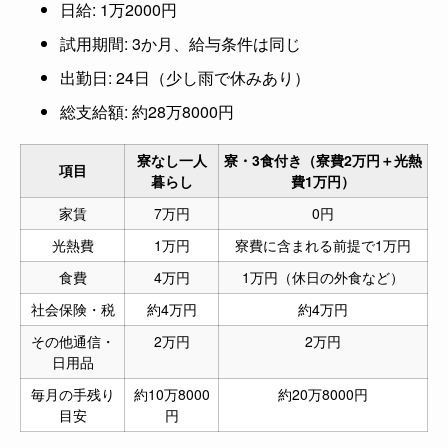
日給: 1万2000円
試用期間: 3か月、給与条件は同じ
出勤日: 24日（少し雨で休みあり）
総支給額: 約28万8000円
寮なし一人
寮・3食付き（寮費2万円＋光熱
項目
暮らし
費1万円）
家賃
7万円
0円
光熱費
1万円
寮費に含まれる前提で1万円
食費
4万円
1万円（休日の外食など）
社会保険・税
約4万円
約4万円
その他通信・
2万円
2万円
日用品
毎月の手残り
約10万8000
約20万8000円
目安
円