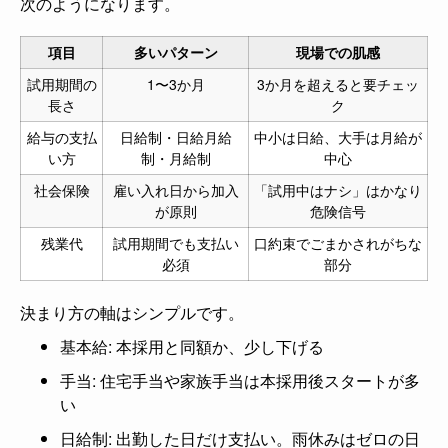
次のようになります。
項目
多いパターン
現場での肌感
試用期間の
1〜3か月
3か月を超えると要チェッ
長さ
ク
給与の支払
日給制・日給月給
中小は日給、大手は月給が
い方
制・月給制
中心
社会保険
雇い入れ日から加入
「試用中はナシ」はかなり
が原則
危険信号
残業代
試用期間でも支払い
口約束でごまかされがちな
必須
部分
決まり方の軸はシンプルです。
基本給: 本採用と同額か、少し下げる
手当: 住宅手当や家族手当は本採用後スタートが多
い
日給制: 出勤した日だけ支払い。雨休みはゼロの日