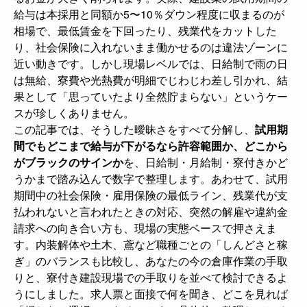
給与は本採用と同額か5〜10％ダウン程度に収まるのが
相場で、最低賃金を下回ったり、残業代をカットした
り、社会保険に入れないまま働かせるのは違法ゾーンに
近い動きです。しかし現場レベルでは、日給制で雨の日
は無給、寮費や光熱費が明細でじわじわ差し引かれ、結
果として「思っていたより全然貯まらない」というケー
スが珍しくありません。
この記事では、そうした曖昧さをすべて分解し、
試用期
間でもどこまで給与が下がるなら許容範囲か、どこから
がブラックのサインか
を、日給制・月給制・寮付きかど
うかまで踏み込んで数字で整理します。あわせて、試用
期間中の社会保険・雇用保険の最低ライン、残業代が支
払われないと言われたときの対応、突然の解雇や違約金
請求への向き合い方も、現場の実態ベースで押さえま
す。内装解体や土木、鳶など職種ごとの「しんどさと稼
ぎ」のバランスも比較し、あなたの今の倉庫作業の手取
りと、寮付き建設現場での手取りを並べて検討できるよ
うにしました。求人票と面接で何を聞き、どこを見れば