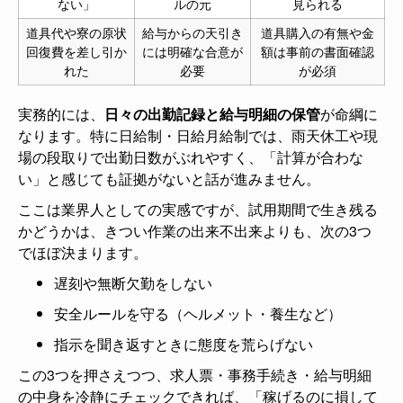
ない」
ルの元
見られる
道具代や寮の原状
給与からの天引き
道具購入の有無や金
回復費を差し引か
には明確な合意が
額は事前の書面確認
れた
必要
が必須
実務的には、
日々の出勤記録と給与明細の保管
が命綱に
なります。特に日給制・日給月給制では、雨天休工や現
場の段取りで出勤日数がぶれやすく、「計算が合わな
い」と感じても証拠がないと話が進みません。
ここは業界人としての実感ですが、試用期間で生き残る
かどうかは、きつい作業の出来不出来よりも、次の3つ
でほぼ決まります。
遅刻や無断欠勤をしない
安全ルールを守る（ヘルメット・養生など）
指示を聞き返すときに態度を荒らげない
この3つを押さえつつ、求人票・事務手続き・給与明細
の中身を冷静にチェックできれば、「稼げるのに損して