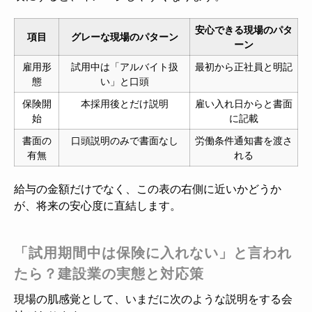
安心できる現場のパタ
項目
グレーな現場のパターン
ーン
雇用形
試用中は「アルバイト扱
最初から正社員と明記
態
い」と口頭
保険開
本採用後とだけ説明
雇い入れ日からと書面
始
に記載
書面の
口頭説明のみで書面なし
労働条件通知書を渡さ
有無
れる
給与の金額だけでなく、この表の右側に近いかどうか
が、将来の安心度に直結します。
「試用期間中は保険に入れない」と言われ
たら？建設業の実態と対応策
現場の肌感覚として、いまだに次のような説明をする会