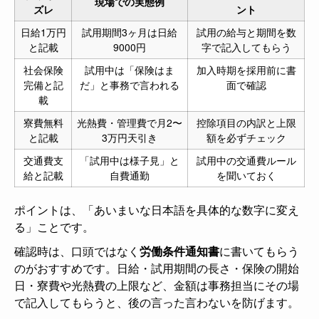
現場での実態例
ズレ
ント
日給1万円
試用期間3ヶ月は日給
試用の給与と期間を数
と記載
9000円
字で記入してもらう
社会保険
試用中は「保険はま
加入時期を採用前に書
完備と記
だ」と事務で言われる
面で確認
載
寮費無料
光熱費・管理費で月2〜
控除項目の内訳と上限
と記載
3万円天引き
額を必ずチェック
交通費支
「試用中は様子見」と
試用中の交通費ルール
給と記載
自費通勤
を聞いておく
ポイントは、「あいまいな日本語を具体的な数字に変え
る」ことです。
確認時は、口頭ではなく
労働条件通知書
に書いてもらう
のがおすすめです。日給・試用期間の長さ・保険の開始
日・寮費や光熱費の上限など、金額は事務担当にその場
で記入してもらうと、後の言った言わないを防げます。