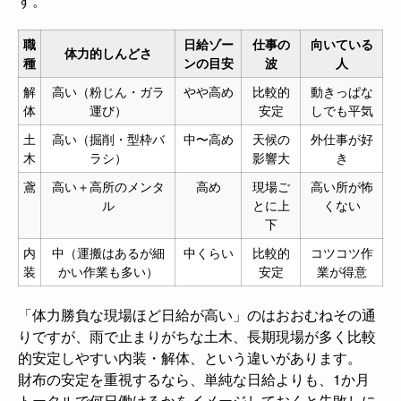
す。
職
日給ゾー
仕事の
向いている
体力的しんどさ
種
ンの目安
波
人
解
高い（粉じん・ガラ
やや高め
比較的
動きっぱな
体
運び）
安定
しでも平気
土
高い（掘削・型枠バ
中〜高め
天候の
外仕事が好
木
ラシ）
影響大
き
鳶
高い＋高所のメンタ
高め
現場ご
高い所が怖
ル
とに上
くない
下
内
中（運搬はあるが細
中くらい
比較的
コツコツ作
装
かい作業も多い）
安定
業が得意
「体力勝負な現場ほど日給が高い」のはおおむねその通
りですが、雨で止まりがちな土木、長期現場が多く比較
的安定しやすい内装・解体、という違いがあります。
財布の安定を重視するなら、単純な日給よりも、1か月
トータルで何日働けるかをイメージしておくと失敗しに