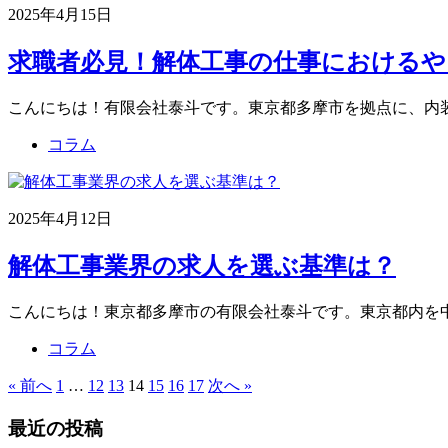
2025年4月15日
求職者必見！解体工事の仕事におけるやり
こんにちは！有限会社泰斗です。東京都多摩市を拠点に、内
コラム
2025年4月12日
解体工事業界の求人を選ぶ基準は？
こんにちは！東京都多摩市の有限会社泰斗です。東京都内を
コラム
« 前へ
1
…
12
13
14
15
16
17
次へ »
最近の投稿