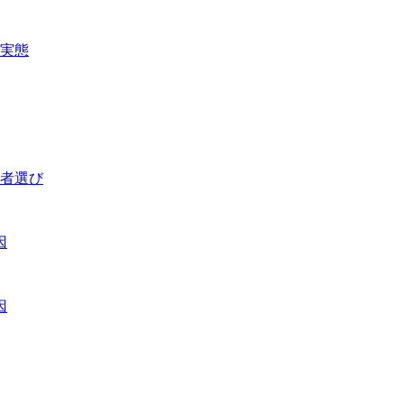
実態
業者選び
因
因