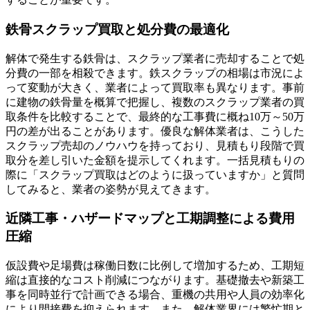
鉄骨スクラップ買取と処分費の最適化
解体で発生する鉄骨は、スクラップ業者に売却することで処
分費の一部を相殺できます。鉄スクラップの相場は市況によ
って変動が大きく、業者によって買取率も異なります。事前
に建物の鉄骨量を概算で把握し、複数のスクラップ業者の買
取条件を比較することで、最終的な工事費に概ね10万～50万
円の差が出ることがあります。優良な解体業者は、こうした
スクラップ売却のノウハウを持っており、見積もり段階で買
取分を差し引いた金額を提示してくれます。一括見積もりの
際に「スクラップ買取はどのように扱っていますか」と質問
してみると、業者の姿勢が見えてきます。
近隣工事・ハザードマップと工期調整による費用
圧縮
仮設費や足場費は稼働日数に比例して増加するため、工期短
縮は直接的なコスト削減につながります。基礎撤去や新築工
事を同時並行で計画できる場合、重機の共用や人員の効率化
により間接費を抑えられます。また、解体業界には繁忙期と