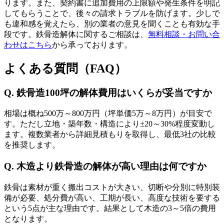
ります。また、契約書に追加費用の上限額や発生条件を明記
してもらうことで、後々の請求トラブルを防げます。少しで
も違和感を覚えたら、別の業者の意見を聞くことも有効な手
段です。鉄骨造解体に関するご相談は、
無料相談・お問い合
わせはこちら
から承っております。
よくある質問（FAQ）
Q. 鉄骨造100坪の解体費用はいくらが妥当ですか
相場は概ね500万～800万円（坪単価5万～8万円）が目安で
す。ただし立地・築年数・構造により±20～30%程度変動し
ます。複数業者から詳細見積もりを取得し、最低3社の比較
を推奨します。
Q. 木造より鉄骨造の解体が高い理由は何ですか
鉄骨は素材が重く搬出コストが大きい、切断や分別に特別装
備が必要、処分費が高い、工期が長い、高度な技術を要する
という5点が主な理由です。結果として木造の3～5倍の費用
となります。