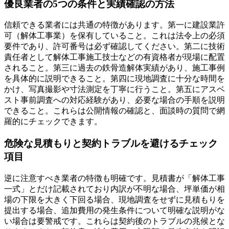
優良業者の5つの条件と実績確認の方法
信頼できる業者には共通の特徴があります。第一に建設業許
可（解体工事業）を保有していること。これは法令上の必須
要件であり、許可番号は必ず確認してください。第二に技術
責任者として解体工事施工技士などの有資格者が現場に配置
されること。第三に過去の鉄骨造解体実績があり、施工事例
を具体的に説明できること。第四に現地調査に十分な時間を
かけ、写真撮影や寸法測定を丁寧に行うこと。第五にアスベ
スト事前調査への対応経験があり、必要な場合の手順を説明
できること。これらは公開情報の確認と、面談時の質問で網
羅的にチェックできます。
危険な見積もりと契約トラブルを避けるチェック
項目
逆に注意すべき業者の特徴も明確です。見積書が「解体工事
一式」とだけ記載されており内訳が不明な場合、坪単価が相
場の下限を大きく下回る場合、現地調査をせずに見積もりを
提出する場合、追加費用の発生条件について明確な説明がな
い場合は要警戒です。これらは契約後のトラブルの兆候とな