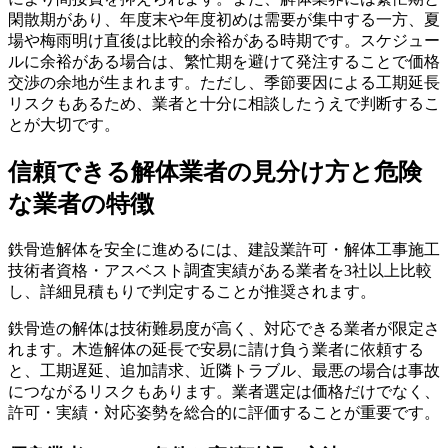
閑散期があり、年度末や年度初めは需要が集中する一方、夏
場や梅雨明け直後は比較的余裕がある時期です。スケジュー
ルに余裕がある場合は、繁忙期を避けて発注することで価格
交渉の余地が生まれます。ただし、季節要因による工期延長
リスクもあるため、業者と十分に相談したうえで判断するこ
とが大切です。
信頼できる解体業者の見分け方と危険
な業者の特徴
鉄骨造解体を安全に進めるには、建設業許可・解体工事施工
技術者資格・アスベスト調査実績がある業者を3社以上比較
し、詳細見積もりで判定することが推奨されます。
鉄骨造の解体は技術難易度が高く、対応できる業者が限定さ
れます。木造解体の延長で安易に請け負う業者に依頼する
と、工期遅延、追加請求、近隣トラブル、最悪の場合は事故
につながるリスクもあります。業者選定は価格だけでなく、
許可・実績・対応姿勢を総合的に評価することが重要です。