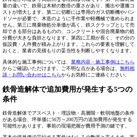
量の違いで、鉄骨は木材の数倍の重さがあり、搬出や運搬コ
ストが増大します。第二に切断には専用のガス切断機やバン
ドソーが必要で、木造のように手作業や軽機械で進められま
せん。第三に廃棄物処分単価が高く、鉄スクラップとして売
却できる部分はあるものの、コンクリートや混合廃棄物の処
分費が大きな負担となります。第四に工期が長く、その分の
仮設費・人件費が積み上がります。これらの要素を理解して
おくと、業者の見積もりの妥当性を判断しやすくなります。
具体的な施工事例については、
業務内容・施工事例はこちら
からご確認いただけます。ご不明な点がある場合は、
無料相
談・お問い合わせはこちら
からお気軽にご連絡ください。
鉄骨造解体で追加費用が発生する5つの
条件
鉄骨造解体でアスベスト・埋設物・高層階・軟弱地盤の条件
がある場合、坪単価に50万～200万円の追加費用が発生する
可能性があります。事前の現場把握が費用予測の鍵です。