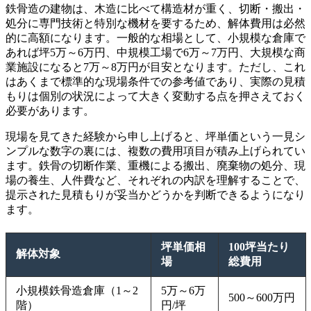
鉄骨造の建物は、木造に比べて構造材が重く、切断・搬出・
処分に専門技術と特別な機材を要するため、解体費用は必然
的に高額になります。一般的な相場として、小規模な倉庫で
あれば坪5万～6万円、中規模工場で6万～7万円、大規模な商
業施設になると7万～8万円が目安となります。ただし、これ
はあくまで標準的な現場条件での参考値であり、実際の見積
もりは個別の状況によって大きく変動する点を押さえておく
必要があります。
現場を見てきた経験から申し上げると、坪単価という一見シ
ンプルな数字の裏には、複数の費用項目が積み上げられてい
ます。鉄骨の切断作業、重機による搬出、廃棄物の処分、現
場の養生、人件費など、それぞれの内訳を理解することで、
提示された見積もりが妥当かどうかを判断できるようになり
ます。
坪単価相
100坪当たり
解体対象
場
総費用
小規模鉄骨造倉庫（1～2
5万～6万
500～600万円
階）
円/坪