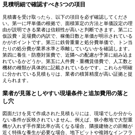
見積明細で確認すべき5つの項目
見積書を受け取ったら、以下の項目を必ず確認してくださ
い。第一に坪単価の根拠で、面積算定の方法と単価設定の理
由が説明できる業者は信頼性が高いと判断できます。第二に
仮設費・足場費の内訳で、稼働日数と単価が明示されている
かがポイントです。第三に鉄骨重量と処分費単価で、トン当
たりの処分費が業界水準と乖離していないかを確認します。
第四に養生・防塵対策費で、近隣への配慮が予算に組み込ま
れているかどうか。第五に人件費・重機賃借費で、人工数と
機材の種類が具体的に記載されているかです。これらが明確
に分かれている見積もりは、業者の積算精度が高い証拠と捉
えられます。
業者が見落としやすい現場条件と追加費用の落と
し穴
図面だけを見て作成された見積もりには、現場でしか分から
ない条件が反映されていません。例えば、狭小敷地で大型重
機が入れず手作業比率が高くなる場合、隣接建物との距離が
近く特殊な養生が必要な場合、地下ピットや複雑なインフラ