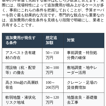
基本の坪単価で完結する案件はむしろ少数派と言えます。実
際には、現場特性によって追加費用が積み上がるケースが多
く、事前にこれらの条件を把握しておくことが、予算オーバ
ーを防ぐ最も効果的な方法です。専門的な観点から重要なの
は、追加費用の発生条件を見積もり段階で明確にし、業者と
共有することです。
追加費用が発生す
想定追
対策
る条件
加額
アスベスト含有建
50～150
事前調査・特別処
材の存在
万円
分費の確保
埋設物（杭・配管
30～100
敷地調査・地中レ
等）の撤去
万円
ーダー活用
高さ30m超の高層鉄
100～
クレーン・足場の
骨造
200万円
賃借費増加
軟弱地盤・液状化
50～120
地盤改良・基礎撤
リスク地域
万円
去工事