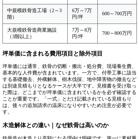
中規模鉄骨造工場（2～3
6万～7万
600～700万円
階）
円/坪
大規模鉄骨造商業施設
7万～8万
700～800万円
（3階以上）
円/坪
坪単価に含まれる費用項目と除外項目
坪単価には通常、鉄骨の切断・搬出・処分費、現場養生費、
基本的な人件費が含まれています。一方で、付帯工事に該当
する基礎撤去、外構解体、樹木伐採、地中障害物の撤去など
は別途見積もりとなるケースが大半です。見積書を受け取っ
た際は、どこまでが坪単価に含まれているかを必ず確認する
ことが重要です。「一式」とだけ記載されている見積もり
は、後々の追加請求の温床になりやすいため注意が必要で
す。
木造解体との違い｜なぜ鉄骨は高いのか
鉄骨造が木造より高額になる理由は明確です。第一に素材重