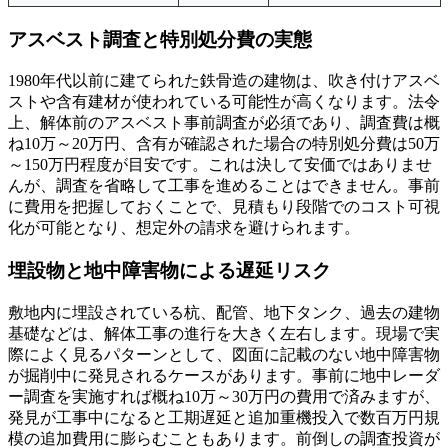
アスベスト調査と特別処分費の実態
1980年代以前に建てられた鉄骨造の建物は、吹き付けアスベ
ストや含有建材が使われている可能性が高くなります。法令
上、解体前のアスベスト事前調査が必須であり、調査費は概
ね10万～20万円、含有が確認された場合の特別処分費は50万
～150万円程度が目安です。これは決して安価ではありませ
んが、調査を省略して工事を進めることはできません。事前
に費用を把握しておくことで、見積もり段階でのコスト可視
化が可能となり、想定外の請求を避けられます。
埋設物と地中障害物による遅延リスク
敷地内に埋設されている杭、配管、地下タンク、過去の建物
基礎などは、解体工事の進行を大きく左右します。現場で実
際によく見るパターンとして、図面に記載のない地中障害物
が掘削中に発見されるケースがあります。事前に地中レーダ
ー調査を実施すれば概ね10万～30万円の費用で済みますが、
発見が工事中になると工期遅延と追加重機投入で数百万円規
模の追加費用に膨らむこともあります。前倒しの調査投資が